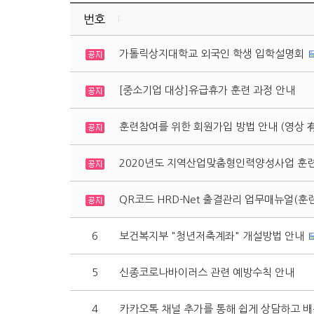
번호
가톨릭상지대학교 외국인 학생 입학설명회
[중소기업 대상]유급휴가 훈련 과정 안내
훈련참여를 위한 회원가입 방법 안내 (영상 有
2020년도 지역산업맞춤형인력양성사업 훈
QR코드 HRD-Net 출결관리 업무매뉴얼(훈
6
보건복지부 "청년저축계좌" 개설방법 안내
5
신종코로나바이러스 관련 예방수칙 안내
4
카카오톡 채널 추가를 통해 쉽게 상담하고 배